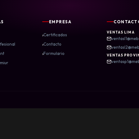
AS
EMPRESA
CONTACT
VENTAS LIMA
›
Certificados
ventasl1@meb
›
fesional
Contacto
ventasl2@me
›
nt
Formulario
VENTAS PROVI
ventasp1@me
miur