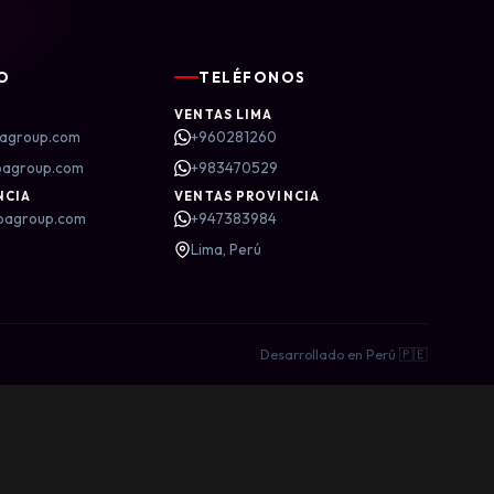
O
TELÉFONOS
VENTAS LIMA
agroup.com
+960281260
bagroup.com
+983470529
NCIA
VENTAS PROVINCIA
bagroup.com
+947383984
Lima, Perú
Desarrollado en Perú 🇵🇪