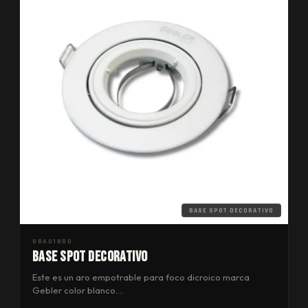
BASE SPOT DECORATIVO
GBA018RD
BASE SPOT DECORATIVO
Este es un aro empotrable para foco dicroico marca
Gebler color blanco.…