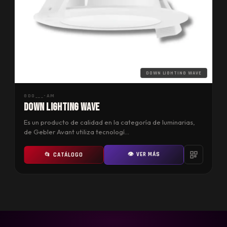
DOWN LIGHTING WAVE
GD0___-AM
DOWN LIGHTING WAVE
Es un producto de calidad en la categoría de luminarias,
de Gebler Avant utiliza tecnologí…
👁 VER MÁS
📂 CATÁLOGO