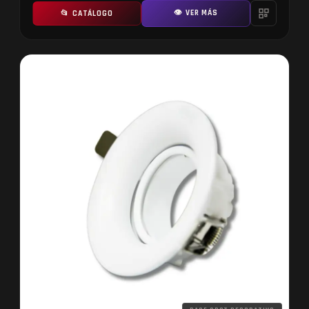
👁 VER MÁS
📂 CATÁLOGO