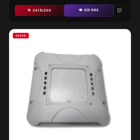
👁 VER MÁS
📂 CATÁLOGO
NUEVO