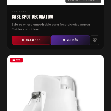
BASE SPOT DECORATIVO
GBA124RD
BASE SPOT DECORATIVO
Este es un aro empotrable para foco dicroico marca
Gebler color blanco.…
👁 VER MÁS
📂 CATÁLOGO
NUEVO