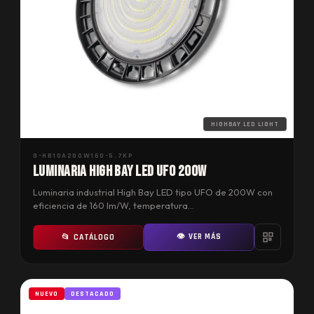
HIGHBAY LED LIGHT
G-HB10A200W160-5.7KP
Luminaria High Bay LED UFO 200W
Luminaria industrial High Bay LED tipo UFO de 200W con
eficiencia de 160 lm/W, temperatura…
👁 VER MÁS
📂 CATÁLOGO
NUEVO
DESTACADO