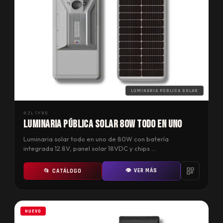
LUMINARIA PÚBLICA SOLAR
GZLTY80
Luminaria Pública Solar 80W Todo en Uno
Luminaria solar todo en uno de 80W con batería
integrada 12.8V, panel solar 18VDC y chips …
👁 VER MÁS
📂 CATÁLOGO
NUEVO