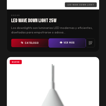
LED WAVE DOWN LIGHT
D0205
LED WAVE DOWN LIGHT 25W
Los downlights son luminarias LED modernas y eficientes,
diseñadas para empotrarse o adosa…
👁 VER MÁS
📂 CATÁLOGO
NUEVO