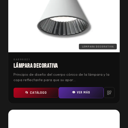
LÁMPARA DECORATIVA
GABR6021
LÁMPARA DECORATIVA
Principio de diseño del cuerpo cónico de la lámpara y la
copa reflectante para que su apar…
👁 VER MÁS
📂 CATÁLOGO