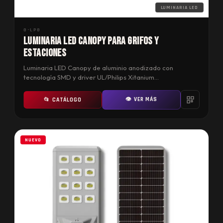
LUMINARIA LED
G-LPG
Luminaria LED Canopy para Grifos y
Estaciones
Luminaria LED Canopy de aluminio anodizado con
tecnología SMD y driver UL/Philips Xitanium…
👁 VER MÁS
📂 CATÁLOGO
NUEVO