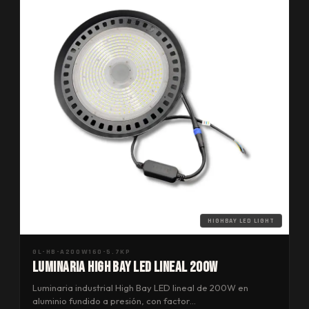
HIGHBAY LED LIGHT
GL-HB-A200W160-5.7KP
Luminaria High Bay LED Lineal 200W
Luminaria industrial High Bay LED lineal de 200W en
aluminio fundido a presión, con factor…