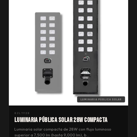
LUMINARIA PÚBLICA SOLAR
GZLTY28
Luminaria Pública Solar 28W Compacta
Luminaria solar compacta de 28W con flujo luminoso
superior a 7,500 lm (hasta 9,000 lm), b…