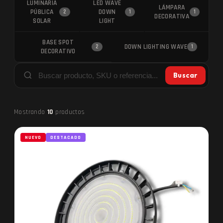
LUMINARIA
LED WAVE
LÁMPARA
PÚBLICA
DOWN
2
1
1
DECORATIVA
SOLAR
LIGHT
BASE SPOT
DOWN LIGHTING WAVE
2
1
DECORATIVO
Buscar
Mostrando
10
productos
NUEVO
DESTACADO