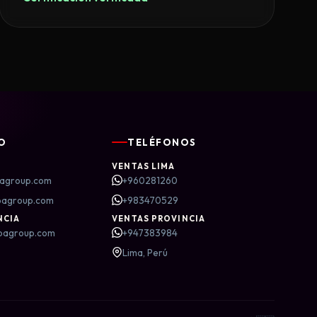
O
TELÉFONOS
VENTAS LIMA
agroup.com
+960281260
bagroup.com
+983470529
NCIA
VENTAS PROVINCIA
bagroup.com
+947383984
Lima, Perú