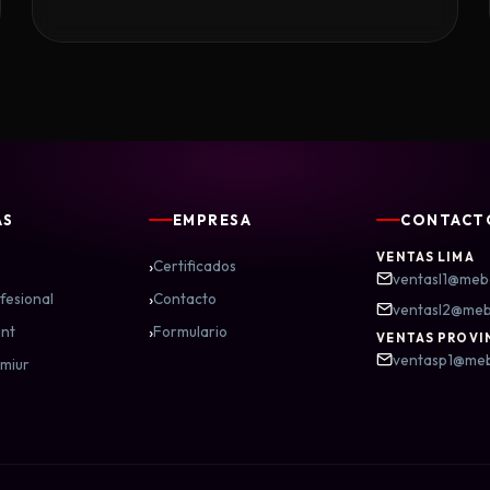
AS
EMPRESA
CONTACT
VENTAS LIMA
›
Certificados
ventasl1@meb
›
fesional
Contacto
ventasl2@me
›
nt
Formulario
VENTAS PROVI
ventasp1@me
miur