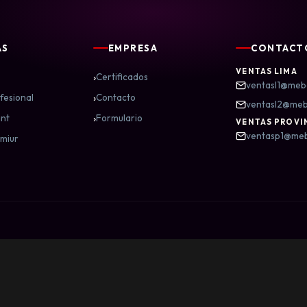
AS
EMPRESA
CONTACT
VENTAS LIMA
›
Certificados
ventasl1@meb
›
fesional
Contacto
ventasl2@me
›
nt
Formulario
VENTAS PROVI
ventasp1@me
miur