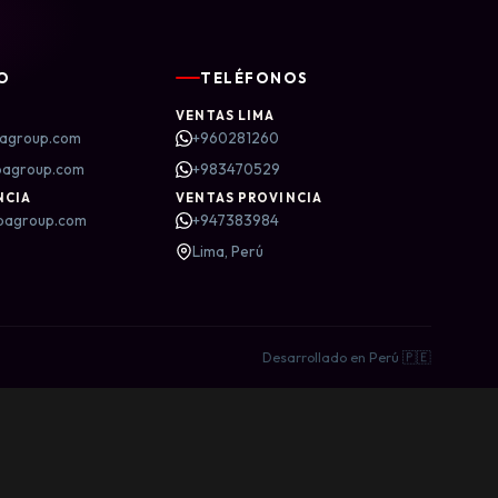
O
TELÉFONOS
VENTAS LIMA
agroup.com
+960281260
bagroup.com
+983470529
NCIA
VENTAS PROVINCIA
bagroup.com
+947383984
Lima, Perú
Desarrollado en Perú 🇵🇪