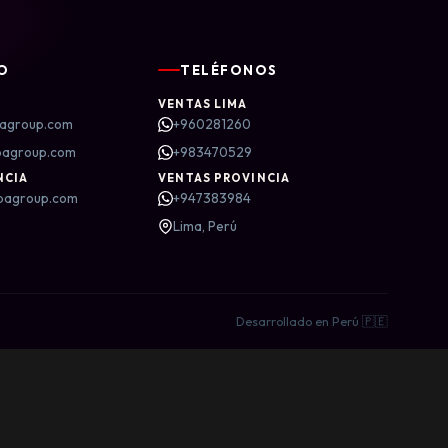
O
TELÉFONOS
VENTAS LIMA
agroup.com
+960281260
bagroup.com
+983470529
NCIA
VENTAS PROVINCIA
bagroup.com
+947383984
Lima, Perú
Desarrollado en Perú 🇵🇪