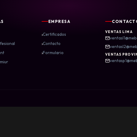
AS
EMPRESA
CONTACT
VENTAS LIMA
›
Certificados
ventasl1@meb
›
fesional
Contacto
ventasl2@me
›
nt
Formulario
VENTAS PROVI
ventasp1@me
miur