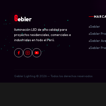
G
MARC
ebler
›
Gebler
Iluminación LED de alta calidad para
›
Gebler Pro
proyectos residenciales, comerciales e
industriales en todo el Perú.
›
Gebler Ava
›
Gebler Pre
Gebler Lighting © 2026 — Todos los derechos reservados