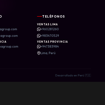
O
TELÉFONOS
VENTAS LIMA
agroup.com
+960281260
bagroup.com
+983470529
NCIA
VENTAS PROVINCIA
bagroup.com
+947383984
Lima, Perú
Desarrollado en Perú 🇵🇪