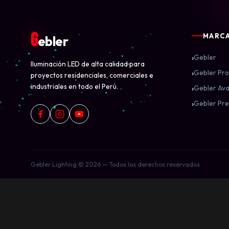
G
MARC
ebler
›
Gebler
Iluminación LED de alta calidad para
›
Gebler Pro
proyectos residenciales, comerciales e
industriales en todo el Perú.
›
Gebler Ava
›
Gebler Pre
Gebler Lighting © 2026 — Todos los derechos reservados