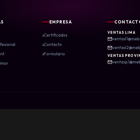
AS
EMPRESA
CONTACT
VENTAS LIMA
›
Certificados
ventasl1@meb
›
fesional
Contacto
ventasl2@me
›
nt
Formulario
VENTAS PROVI
ventasp1@me
miur