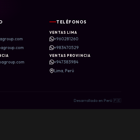
O
TELÉFONOS
VENTAS LIMA
agroup.com
+960281260
bagroup.com
+983470529
NCIA
VENTAS PROVINCIA
bagroup.com
+947383984
Lima, Perú
Desarrollado en Perú 🇵🇪