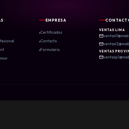
AS
EMPRESA
CONTACT
VENTAS LIMA
›
Certificados
ventasl1@meb
›
fesional
Contacto
ventasl2@me
›
nt
Formulario
VENTAS PROVI
ventasp1@me
miur