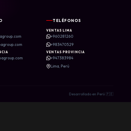
O
TELÉFONOS
VENTAS LIMA
agroup.com
+960281260
bagroup.com
+983470529
NCIA
VENTAS PROVINCIA
bagroup.com
+947383984
Lima, Perú
Desarrollado en Perú 🇵🇪