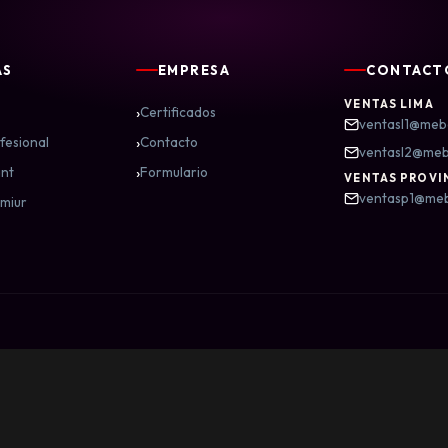
AS
EMPRESA
CONTACT
VENTAS LIMA
›
Certificados
ventasl1@meb
›
fesional
Contacto
ventasl2@me
›
nt
Formulario
VENTAS PROVI
ventasp1@me
miur