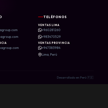
O
TELÉFONOS
VENTAS LIMA
agroup.com
+960281260
bagroup.com
+983470529
NCIA
VENTAS PROVINCIA
bagroup.com
+947383984
Lima, Perú
Desarrollado en Perú 🇵🇪