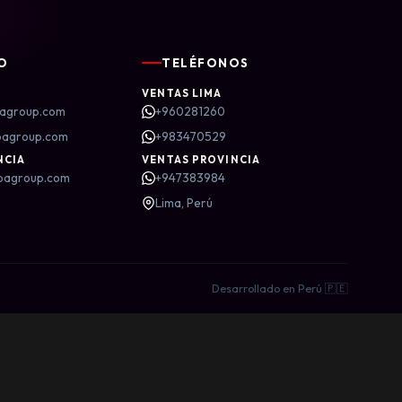
O
TELÉFONOS
VENTAS LIMA
agroup.com
+960281260
bagroup.com
+983470529
NCIA
VENTAS PROVINCIA
bagroup.com
+947383984
Lima, Perú
Desarrollado en Perú 🇵🇪