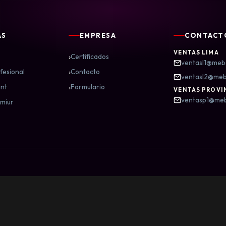
AS
EMPRESA
CONTACT
VENTAS LIMA
›
Certificados
ventasl1@meb
›
fesional
Contacto
ventasl2@me
›
nt
Formulario
VENTAS PROVI
ventasp1@me
miur