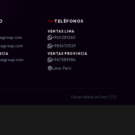
O
TELÉFONOS
VENTAS LIMA
agroup.com
+960281260
bagroup.com
+983470529
NCIA
VENTAS PROVINCIA
bagroup.com
+947383984
Lima, Perú
Desarrollado en Perú 🇵🇪