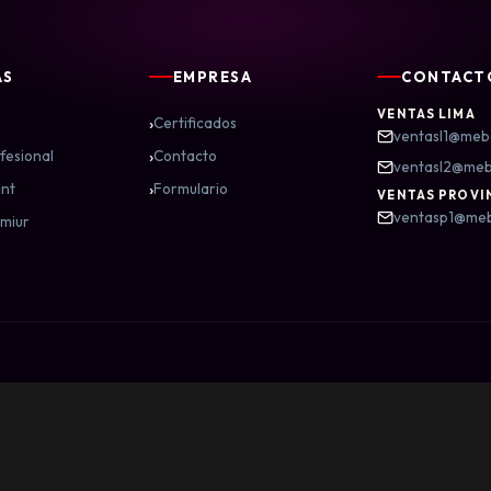
AS
EMPRESA
CONTACT
VENTAS LIMA
›
Certificados
ventasl1@meb
›
fesional
Contacto
ventasl2@me
›
nt
Formulario
VENTAS PROVI
ventasp1@me
miur