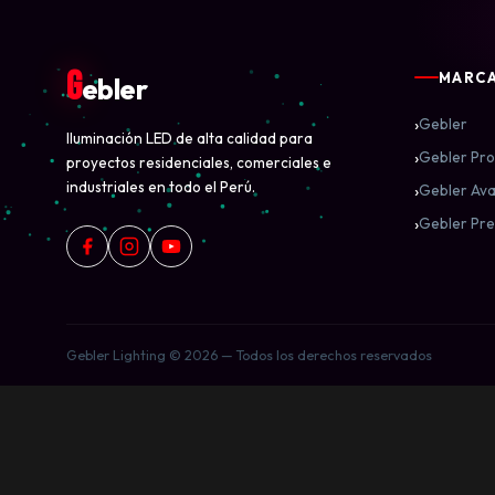
G
MARC
ebler
›
Gebler
Iluminación LED de alta calidad para
›
Gebler Pro
proyectos residenciales, comerciales e
industriales en todo el Perú.
›
Gebler Ava
›
Gebler Pre
Gebler Lighting © 2026 — Todos los derechos reservados