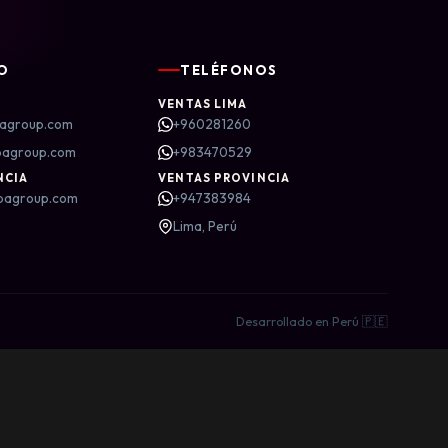
O
TELÉFONOS
VENTAS LIMA
agroup.com
+960281260
bagroup.com
+983470529
NCIA
VENTAS PROVINCIA
bagroup.com
+947383984
Lima, Perú
Desarrollado en Perú 🇵🇪