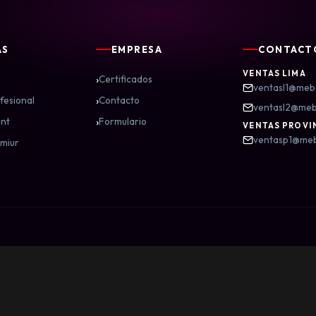
AS
EMPRESA
CONTACT
VENTAS LIMA
›
Certificados
ventasl1@meb
›
fesional
Contacto
ventasl2@me
›
nt
Formulario
VENTAS PROVI
ventasp1@me
miur