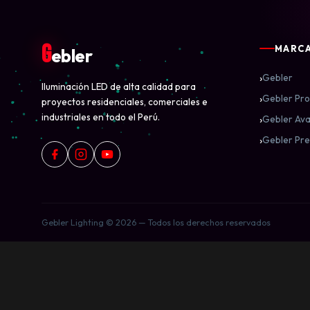
G
MARC
ebler
›
Gebler
Iluminación LED de alta calidad para
›
Gebler Pro
proyectos residenciales, comerciales e
industriales en todo el Perú.
›
Gebler Ava
›
Gebler Pre
Gebler Lighting © 2026 — Todos los derechos reservados