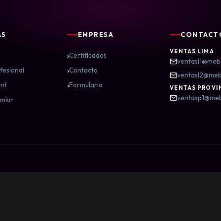
AS
EMPRESA
CONTACT
VENTAS LIMA
›
Certificados
ventasl1@meb
›
fesional
Contacto
ventasl2@me
›
nt
Formulario
VENTAS PROVI
ventasp1@me
miur