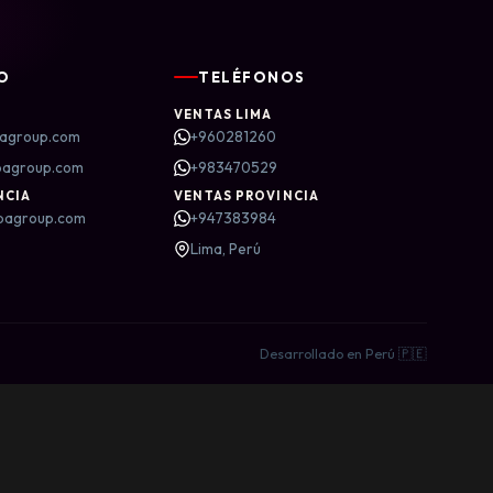
O
TELÉFONOS
VENTAS LIMA
agroup.com
+960281260
bagroup.com
+983470529
NCIA
VENTAS PROVINCIA
bagroup.com
+947383984
Lima, Perú
Desarrollado en Perú 🇵🇪